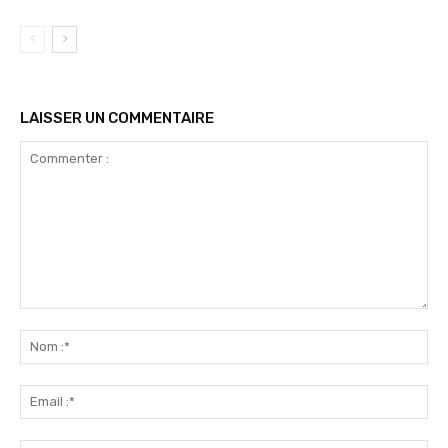
LAISSER UN COMMENTAIRE
Commenter
:
No
:*
Ema
:*