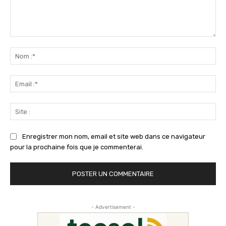
Commenter
:
No
:*
Ema
:*
Sit
:
Enregistrer mon nom, email et site web dans ce navigateur
pour la prochaine fois que je commenterai.
- Advertisement -