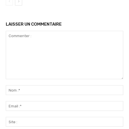
LAISSER UN COMMENTAIRE
Commenter
:
No
:*
Ema
:*
Sit
: