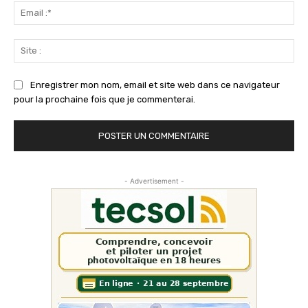
Ema
:*
Sit
:
Enregistrer mon nom, email et site web dans ce navigateur
pour la prochaine fois que je commenterai.
- Advertisement -