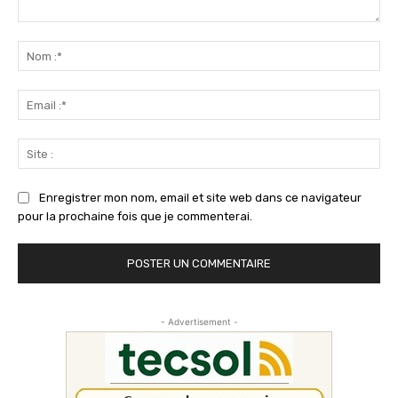
Commenter
:
No
:*
Ema
:*
Sit
:
Enregistrer mon nom, email et site web dans ce navigateur
pour la prochaine fois que je commenterai.
- Advertisement -