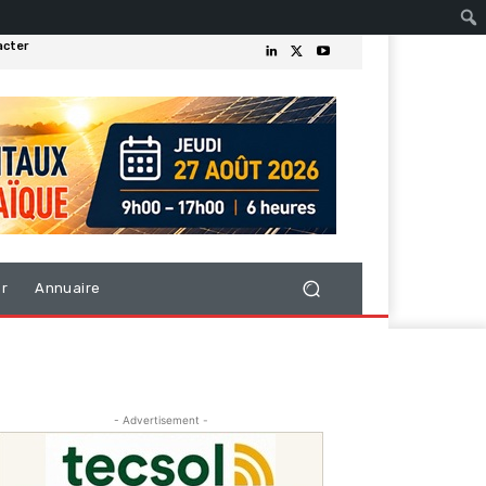
acter
er
Annuaire
- Advertisement -