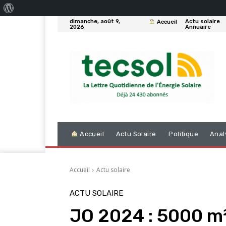
À
dimanche, août 9,
Actu solaire
Accueil
propos
2026
Annuaire
de
WordPress
Accueil
Actu Solaire
Politique
Anal
Accueil
Actu solaire
ACTU SOLAIRE
JO 2024 : 5000 m