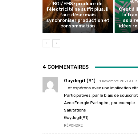
AUT
BOI/EMS : produire de
l’électricité ne suffit plus, il
C’est à 
faut désormais
la tran
synchroniser production et
solair
consommation
idées re
4 COMMENTAIRES
Guydegif (91)
1 novembre 2021 à 09:
… et espérons avec une implication c
Participatives, par le biais de souscr
Avec Énergie Partagée , par exemple.
Salutations
Guydegif(91)
RÉPONDRE