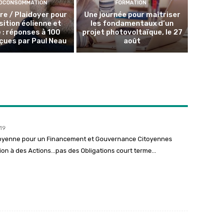
OCONSOMMATION
FORMATION
lire / Plaidoyer pour
Une journée pour maîtriser
sition éolienne et
les fondamentaux d’un
e : réponses à 100
projet photovoltaïque, le 27
çues par Paul Neau
août
19
itoyenne pour un Financement et Gouvernance Citoyennes
iption à des Actions…pas des Obligations court terme…