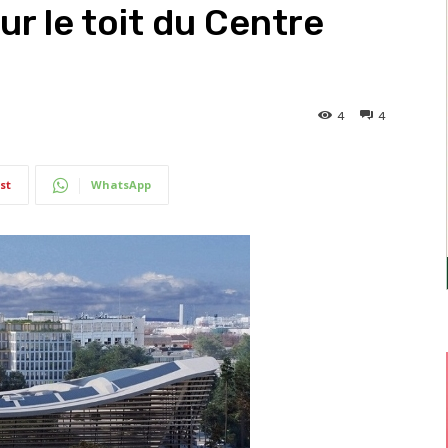
r le toit du Centre
4
4
st
WhatsApp