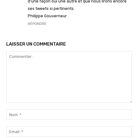
d’une façon oui une autre et que nous lirons encore
ses tweets si pertinents.
Philippe Gouverneur
RÉPONDRE
LAISSER UN COMMENTAIRE
Commenter
:
No
:*
Ema
:*