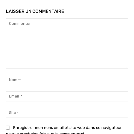
LAISSER UN COMMENTAIRE
Commenter
:
No
:*
Ema
:*
Sit
:
Enregistrer mon nom, email et site web dans ce navigateur
pour la prochaine fois que je commenterai.