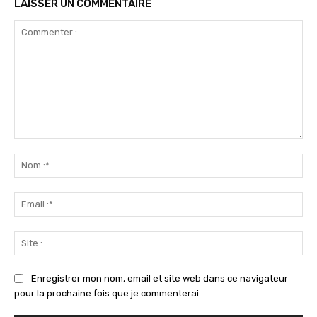
LAISSER UN COMMENTAIRE
Commenter
:
No
:*
Ema
:*
Sit
:
Enregistrer mon nom, email et site web dans ce navigateur
pour la prochaine fois que je commenterai.