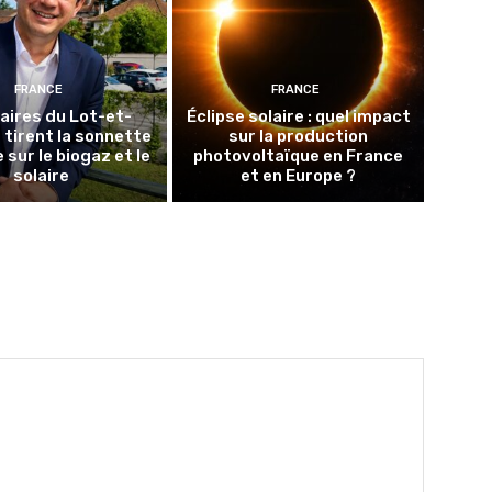
FRANCE
FRANCE
aires du Lot-et-
Éclipse solaire : quel impact
tirent la sonnette
sur la production
 sur le biogaz et le
photovoltaïque en France
solaire
et en Europe ?