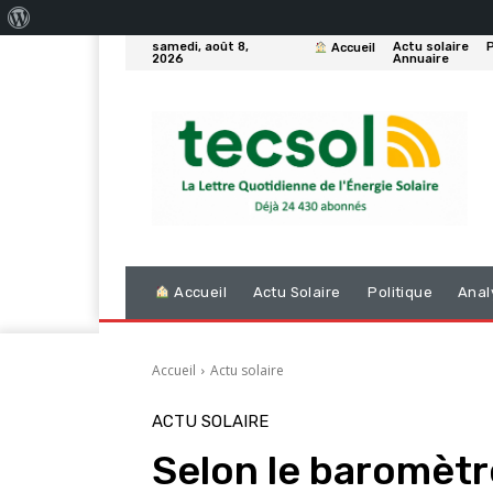
À
samedi, août 8,
Actu solaire
P
Accueil
propos
2026
Annuaire
de
WordPress
Accueil
Actu Solaire
Politique
Anal
Accueil
Actu solaire
ACTU SOLAIRE
Selon le baromètr