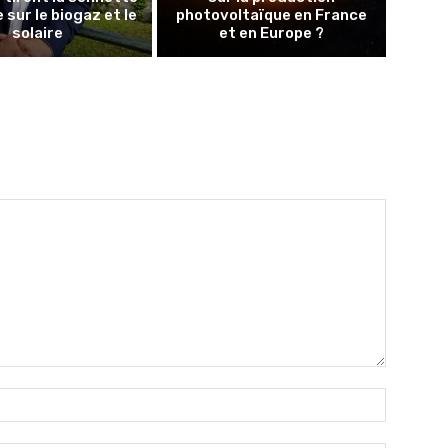
 sur le biogaz et le
photovoltaïque en France
solaire
et en Europe ?
Nom
:*