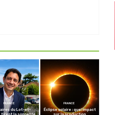
FRANCE
FRANCE
aires du Lot-et-
Éclipse solaire : quel impact
tirent la sonnette
sur la production