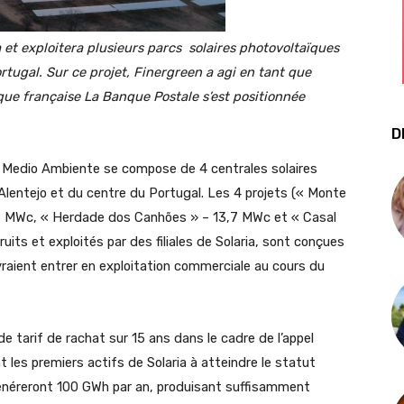
 et exploitera plusieurs parcs solaires photovoltaïques
ugal. Sur ce projet, Finergreen a agi en tant que
nque française La Banque Postale s
’
est positionnée
D
 y Medio Ambiente se compose de 4 centrales solaires
Alentejo et du centre du Portugal. Les 4 projets (« Monte
3 MWc, « Herdade dos Canhões » – 13,7 MWc et « Casal
its et exploités par des filiales de Solaria, sont conçues
evraient entrer en exploitation commerciale au cours du
e tarif de rachat sur 15 ans dans le cadre de l’appel
nt les premiers actifs de Solaria à atteindre le statut
 généreront 100 GWh par an, produisant suffisamment