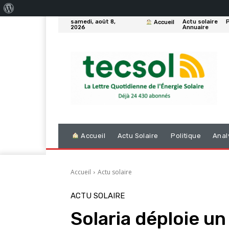
À
samedi, août 8,
Actu solaire
P
Accueil
propos
2026
Annuaire
de
WordPress
Accueil
Actu Solaire
Politique
Anal
Accueil
Actu solaire
ACTU SOLAIRE
Solaria déploie un