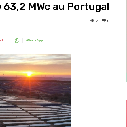
e 63,2 MWc au Portugal
2
0
st
WhatsApp