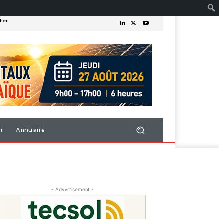
ter
er
Annuaire
- Advertisement -