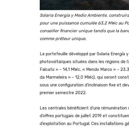
Solaria Energía y Medio Ambiente, construira
pour une puissance cumulée 63,2 MWc au Port
conseiller financier unique tandis que la ba
comme prêteur unique.
Le portefeuille développé par Solaria Energía
photovoltaïques situées dans les régions de l’
Falcato » – 14,1 MWc, « Mendo Marco » – 23,
da Marmeleira » – 12,0 MWc), qui seront constru
sous une configuration d’inclinaison fixe et d
premier semestre 2022.
Les centrales bénéficient d’une rémunération d
d’offres portugais de juillet 2019 et constitue
d’exploitation au Portugal. Ces installations