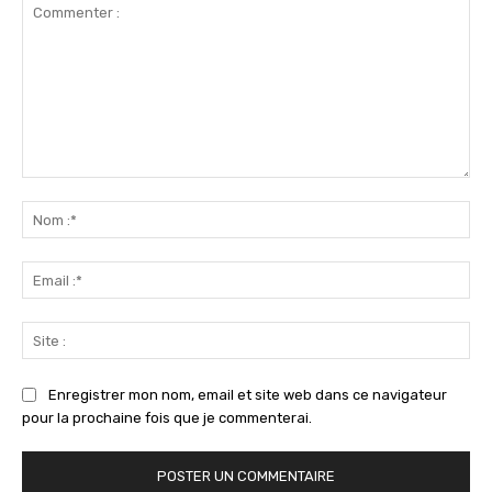
Commenter
:
No
:*
Ema
:*
Sit
:
Enregistrer mon nom, email et site web dans ce navigateur
pour la prochaine fois que je commenterai.