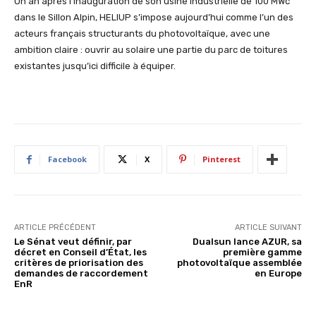
Un an après l’inauguration de son usine industrielle de 100 MWc
dans le Sillon Alpin, HELIUP s’impose aujourd’hui comme l’un des
acteurs français structurants du photovoltaïque, avec une
ambition claire : ouvrir au solaire une partie du parc de toitures
existantes jusqu’ici difficile à équiper.
Facebook
X
Pinterest
ARTICLE PRÉCÉDENT
ARTICLE SUIVANT
Le Sénat veut définir, par
Dualsun lance AZUR, sa
décret en Conseil d’État, les
première gamme
critères de priorisation des
photovoltaïque assemblée
demandes de raccordement
en Europe
EnR