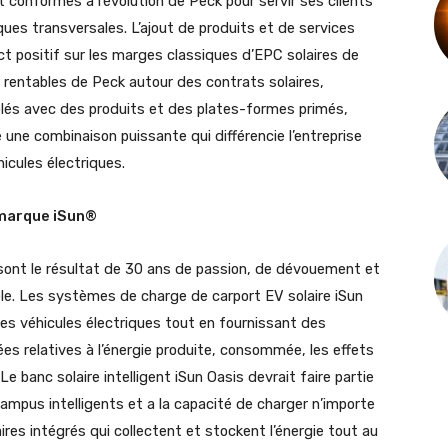
 conformes à l’évolution de Peck pour servir ses clients
ues transversales. L’ajout de produits et de services
t positif sur les marges classiques d’EPC solaires de
C rentables de Peck autour des contrats solaires,
uplés avec des produits et des plates-formes primés,
une combinaison puissante qui différencie l’entreprise
icules électriques.
 marque iSun®
 sont le résultat de 30 ans de passion, de dévouement et
le. Les systèmes de charge de carport EV solaire iSun
les véhicules électriques tout en fournissant des
ées relatives à l’énergie produite, consommée, les effets
 Le banc solaire intelligent iSun Oasis devrait faire partie
ampus intelligents et a la capacité de charger n’importe
ires intégrés qui collectent et stockent l’énergie tout au