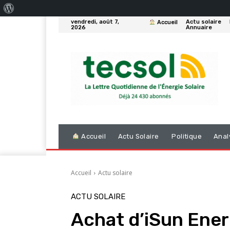
À
vendredi, août 7,
Actu solaire
Accueil
propos
2026
Annuaire
de
WordPress
Accueil
Actu Solaire
Politique
Anal
Accueil
Actu solaire
ACTU SOLAIRE
Achat d’iSun Ener