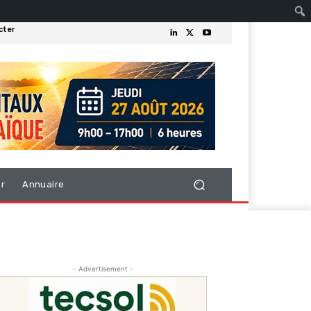
cter
er
Annuaire
- Advertisement -