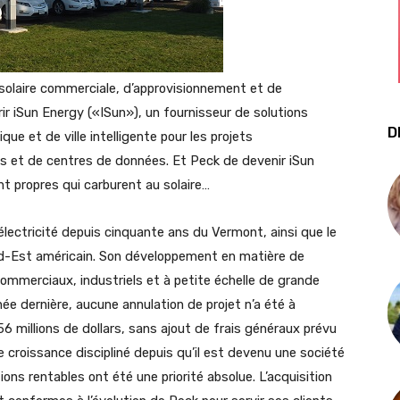
 solaire commerciale, d’approvisionnement et de
ir iSun Energy («ISun»), un fournisseur de solutions
D
que et de ville intelligente pour les projets
 et de centres de données. Et Peck de devenir iSun
t propres qui carburent au solaire…
’électricité depuis cinquante ans du Vermont, ainsi que le
ord-Est américain. Son développement en matière de
commerciaux, industriels et à petite échelle de grande
nnée dernière, aucune annulation de projet n’a été à
à 56 millions de dollars, sans ajout de frais généraux prévu
e croissance discipliné depuis qu’il est devenu une société
ions rentables ont été une priorité absolue. L’acquisition