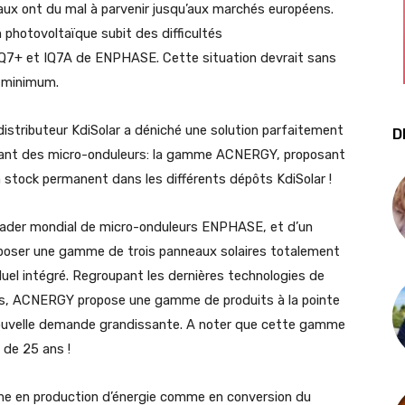
aux ont du mal à parvenir jusqu’aux marchés européens.
 photovoltaïque subit des difficultés
IQ7+ et IQ7A de ENPHASE. Cette situation devrait sans
n minimum.
 distributeur KdiSolar a déniché une solution parfaitement
D
sitant des micro-onduleurs: la gamme ACNERGY, proposant
 stock permanent dans les différents dépôts KdiSolar !
u leader mondial de micro-onduleurs ENPHASE, et d’un
oposer une gamme de trois panneaux solaires totalement
duel intégré. Regroupant les dernières technologies de
urs, ACNERGY propose une gamme de produits à la pointe
 nouvelle demande grandissante. A noter que cette gamme
 de 25 ans !
 en production d’énergie comme en conversion du