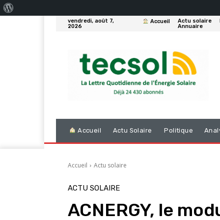
À
vendredi, août 7,
Actu solaire
Accueil
propos
2026
Annuaire
de
WordPress
Accueil
Actu Solaire
Politique
Anal
Accueil
Actu solaire
ACTU SOLAIRE
ACNERGY, le modu