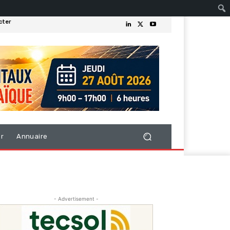
cter
er
Annuaire
- Advertisement -