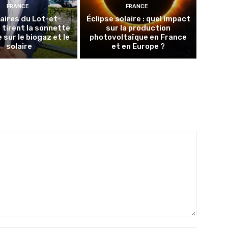
FRANCE
FRANCE
aires du Lot-et-
Éclipse solaire : quel impact
tirent la sonnette
sur la production
 sur le biogaz et le
photovoltaïque en France
solaire
et en Europe ?