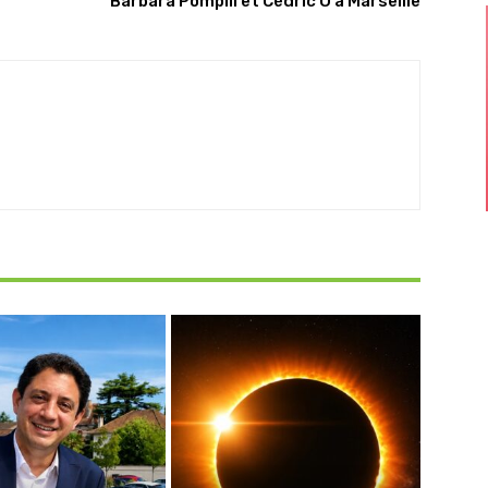
Barbara Pompili et Cédric O à Marseille