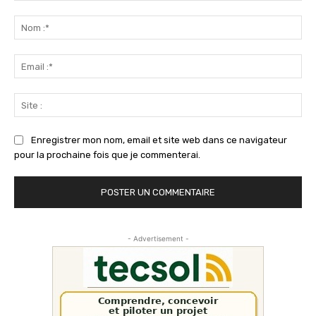
Commenter
:
No
:*
Ema
:*
Sit
:
Enregistrer mon nom, email et site web dans ce navigateur
pour la prochaine fois que je commenterai.
- Advertisement -