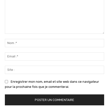
Commenter
:
No
:*
Ema
:*
Sit
:
Enregistrer mon nom, email et site web dans ce navigateur
pour la prochaine fois que je commenterai.