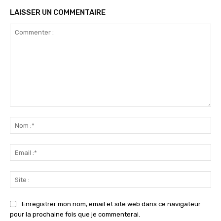
LAISSER UN COMMENTAIRE
Commenter
:
No
:*
Ema
:*
Sit
:
Enregistrer mon nom, email et site web dans ce navigateur
pour la prochaine fois que je commenterai.