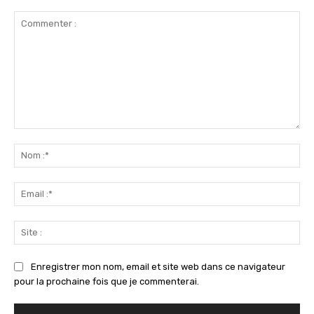
Commenter
:
No
:*
Ema
:*
Sit
:
Enregistrer mon nom, email et site web dans ce navigateur
pour la prochaine fois que je commenterai.