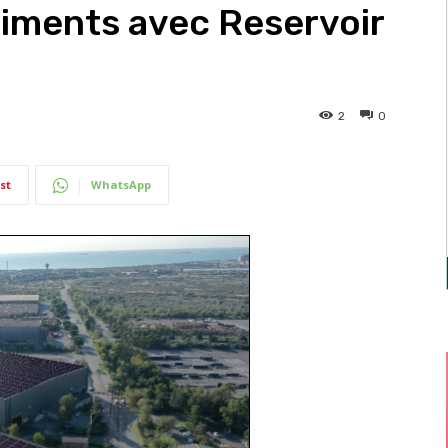
âtiments avec Reservoir
2
0
st
WhatsApp