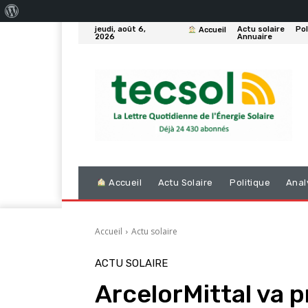
À
jeudi, août 6,
Actu solaire
Pol
Accueil
propos
2026
Annuaire
de
WordPress
Accueil
Actu Solaire
Politique
Anal
Accueil
Actu solaire
ACTU SOLAIRE
ArcelorMittal va pr