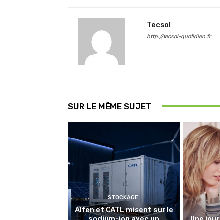
Tecsol
http://tecsol-quotidien.fr
SUR LE MÊME SUJET
STOCKAGE
Alfen et CATL misent sur le
sodium-ion avec un
Une jour