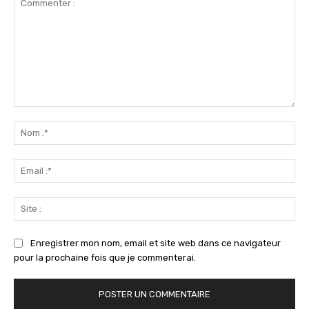
Commenter
:
No
:*
Ema
:*
Sit
:
Enregistrer mon nom, email et site web dans ce navigateur
pour la prochaine fois que je commenterai.