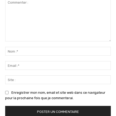
Commenter
:
No
:*
Ema
:*
Sit
:
Enregistrer mon nom, email et site web dans ce navigateur
pour la prochaine fois que je commenterai.