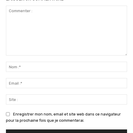
Commenter
:
No
:*
Ema
:*
Sit
:
Enregistrer mon nom, email et site web dans ce navigateur
pour la prochaine fois que je commenterai.