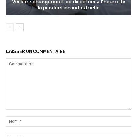
Verkor : changement de direction à l’heure de
la production industrielle
LAISSER UN COMMENTAIRE
Commenter
:
No
:*
Ema