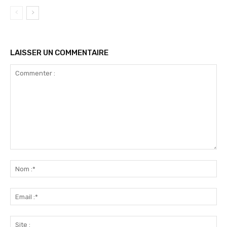
LAISSER UN COMMENTAIRE
Commenter
:
No
:*
Ema
:*
Sit