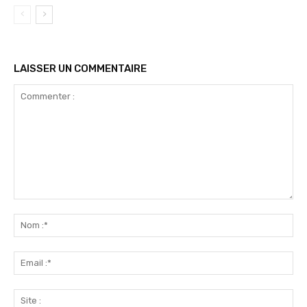
LAISSER UN COMMENTAIRE
Commenter
:
No
:*
Ema
:*
Sit