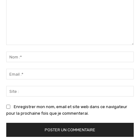
Commenter
:
No
:*
Ema
:*
Sit
:
Enregistrer mon nom, email et site web dans ce navigateur
pour la prochaine fois que je commenterai.