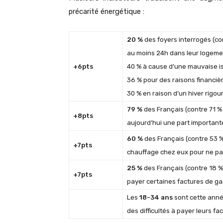
précarité énergétique :
20 %
des foyers interrogés (co
au moins 24h dans leur logeme
+6pts
40 % à cause d’une mauvaise is
36 % pour des raisons financiè
30 % en raison d’un hiver rigou
79 %
des Français (contre 71 %
+8pts
aujourd’hui une part important
60 %
des Français (contre 53 %
+7pts
chauffage chez eux pour ne pas
25 %
des Français (contre 18 % 
+7pts
payer certaines factures de gaz
Les
18-34 ans
sont cette anné
des difficultés à payer leurs fa