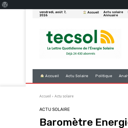
À
vendredi, août 7,
Actu solaire
Accueil
propos
2026
Annuaire
de
WordPress
Accueil
Actu Solaire
Politique
Anal
Accueil
Actu solaire
ACTU SOLAIRE
Baromètre Energie