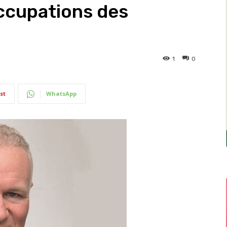
ccupations des
1
0
st
WhatsApp