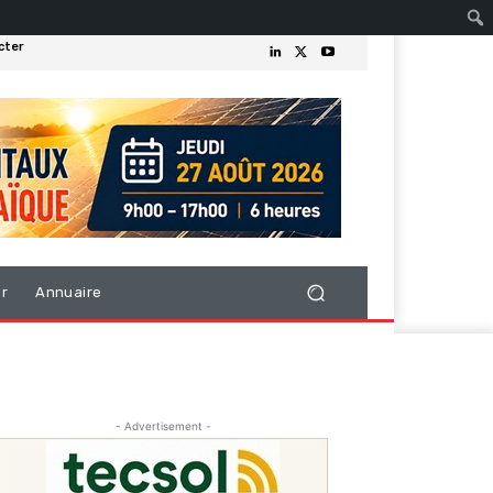
cter
er
Annuaire
- Advertisement -