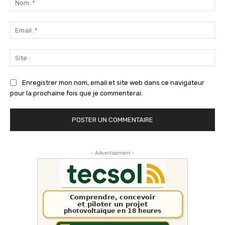
:*
Ema
:*
Sit
:
Enregistrer mon nom, email et site web dans ce navigateur
pour la prochaine fois que je commenterai.
- Advertisement -