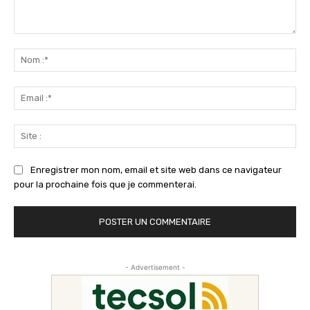
Commenter
:
No
:*
Ema
:*
Sit
:
Enregistrer mon nom, email et site web dans ce navigateur
pour la prochaine fois que je commenterai.
- Advertisement -