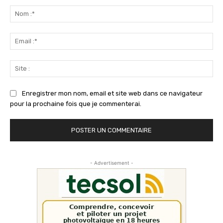
:
No
:*
Ema
:*
Sit
:
Enregistrer mon nom, email et site web dans ce navigateur
pour la prochaine fois que je commenterai.
- Advertisement -