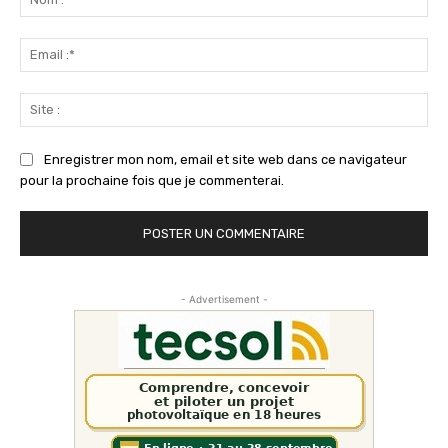
:*
Ema
:*
Sit
:
Enregistrer mon nom, email et site web dans ce navigateur
pour la prochaine fois que je commenterai.
- Advertisement -