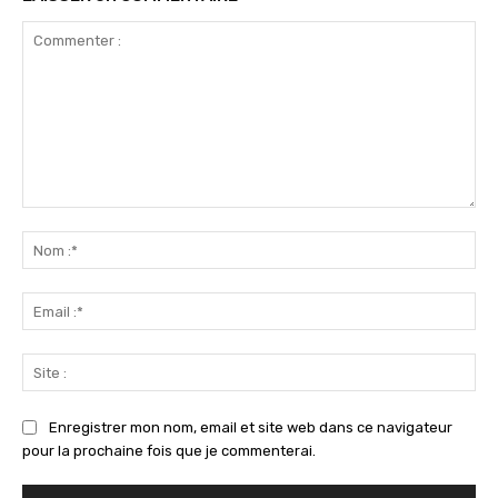
Commenter
:
No
:*
Ema
:*
Sit
:
Enregistrer mon nom, email et site web dans ce navigateur
pour la prochaine fois que je commenterai.