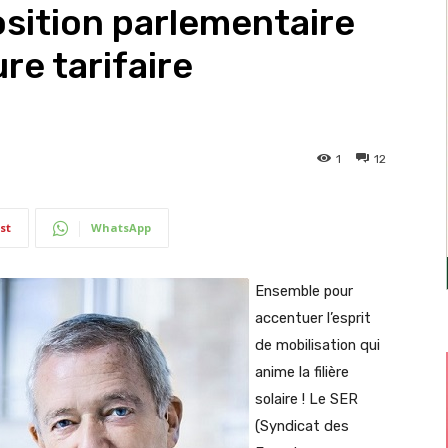
osition parlementaire
re tarifaire
1
12
st
WhatsApp
Ensemble pour
accentuer l’esprit
de mobilisation qui
anime la filière
solaire ! Le SER
(Syndicat des