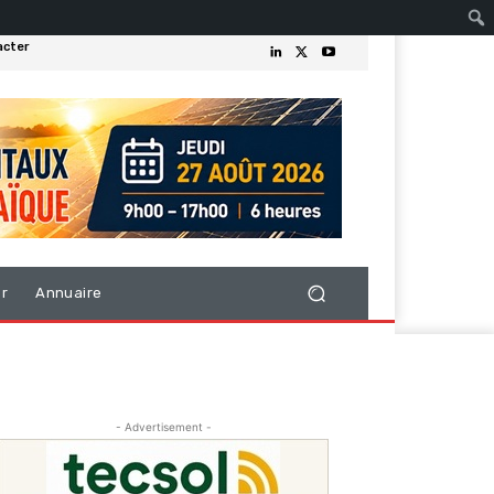
acter
er
Annuaire
- Advertisement -