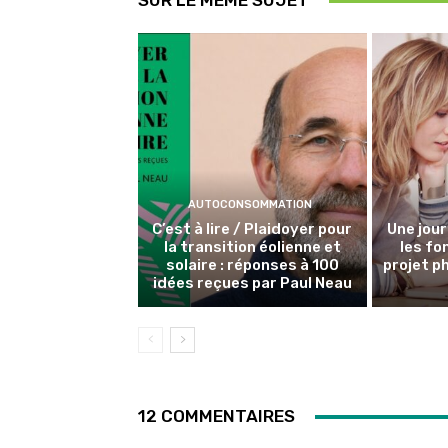
SUR LE MÊME SUJET
AUTOCONSOMMATION
C’est à lire / Plaidoyer pour
Une jour
la transition éolienne et
les f
solaire : réponses à 100
projet p
idées reçues par Paul Neau
12 COMMENTAIRES