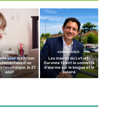
FRANCE
AGRIVOLTAÏQUE
née pour maîtriser
Les maires du Lot-et-
ondamentaux d’un
Garonne tirent la sonnette
hotovoltaïque, le 27
d’alarme sur le biogaz et le
août
solaire