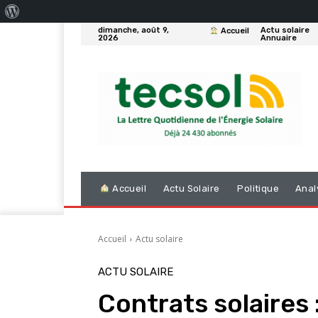
À
dimanche, août 9,
Actu solaire
Accueil
propos
2026
Annuaire
de
WordPress
Accueil
Actu Solaire
Politique
Anal
Accueil
Actu solaire
ACTU SOLAIRE
Contrats solaires