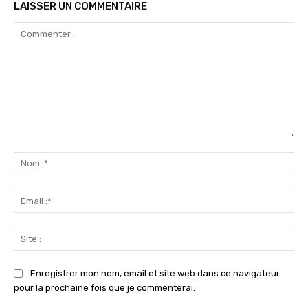
LAISSER UN COMMENTAIRE
Commenter
:
No
:*
Ema
:*
Sit
:
Enregistrer mon nom, email et site web dans ce navigateur
pour la prochaine fois que je commenterai.