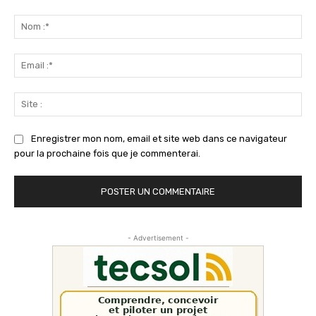
Commenter
:
No
:*
Ema
:*
Sit
:
Enregistrer mon nom, email et site web dans ce navigateur
pour la prochaine fois que je commenterai.
- Advertisement -