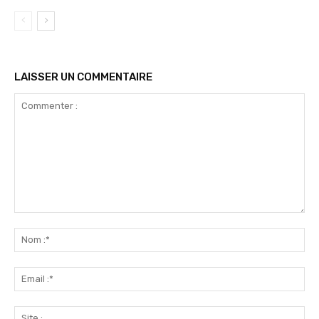
LAISSER UN COMMENTAIRE
Commenter
:
No
:*
Ema
:*
Sit