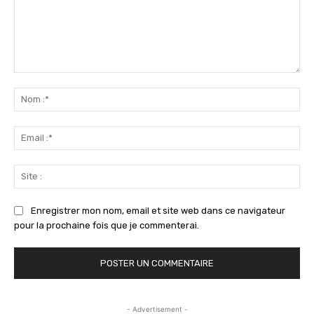
Commenter
:
No
:*
Ema
:*
Sit
:
Enregistrer mon nom, email et site web dans ce navigateur
pour la prochaine fois que je commenterai.
- Advertisement -