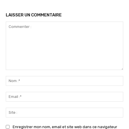
LAISSER UN COMMENTAIRE
Commenter
:
No
:*
Ema
:*
Sit
:
Enregistrer mon nom, email et site web dans ce navigateur