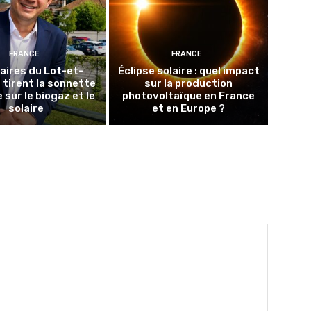
FRANCE
FRANCE
aires du Lot-et-
Éclipse solaire : quel impact
tirent la sonnette
sur la production
 sur le biogaz et le
photovoltaïque en France
solaire
et en Europe ?