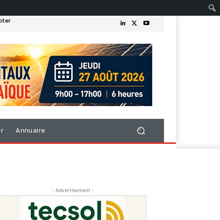
cter
er
Annuaire
- Advertisement -