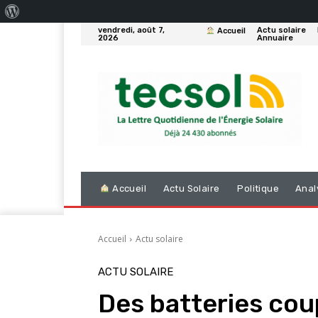
À
vendredi, août 7,
Actu solaire
Accueil
propos
2026
Annuaire
de
WordPress
Accueil
Actu Solaire
Politique
Anal
Accueil
Actu solaire
ACTU SOLAIRE
Des batteries cou