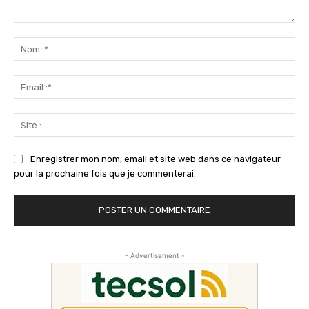
Commenter
:
No
:*
Ema
:*
Sit
:
Enregistrer mon nom, email et site web dans ce navigateur
pour la prochaine fois que je commenterai.
- Advertisement -