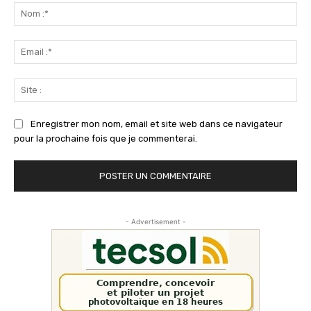
:
No
:*
Ema
:*
Sit
:
Enregistrer mon nom, email et site web dans ce navigateur
pour la prochaine fois que je commenterai.
- Advertisement -