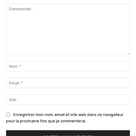
Commenter
:
No
:*
Ema
:*
Sit
:
Enregistrer mon nom, email et site web dans ce navigateur
pour la prochaine fois que je commenterai.