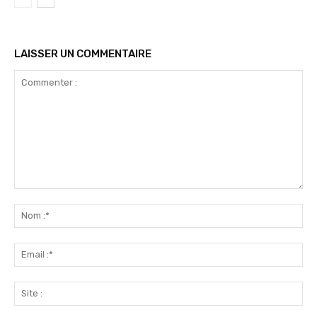
LAISSER UN COMMENTAIRE
Commenter
:
No
:*
Ema
:*
Sit
: