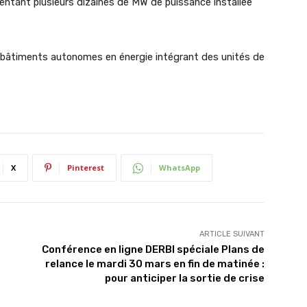
sentant plusieurs dizaines de MW de puissance installée
s bâtiments autonomes en énergie intégrant des unités de
X
Pinterest
WhatsApp
ARTICLE SUIVANT
e
Conférence en ligne DERBI spéciale Plans de
relance le mardi 30 mars en fin de matinée :
pour anticiper la sortie de crise