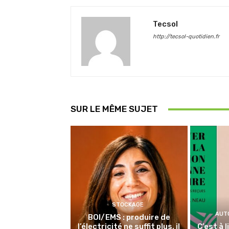
Tecsol
http://tecsol-quotidien.fr
SUR LE MÊME SUJET
STOCKAGE
AUT
BOI/EMS : produire de
l’électricité ne suffit plus, il
C’est à 