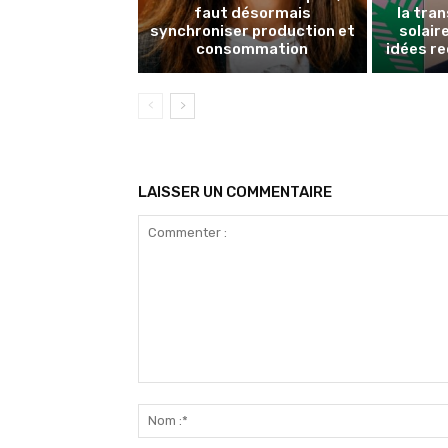
faut désormais
la tran
synchroniser production et
solair
consommation
idées re
LAISSER UN COMMENTAIRE
Commenter
: