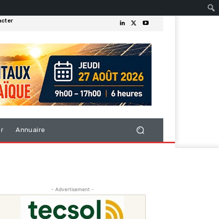
acter
er
Annuaire
- Advertisement -