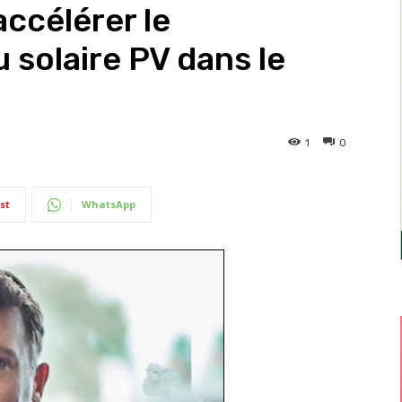
accélérer le
solaire PV dans le
1
0
st
WhatsApp