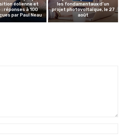
sition éolienne et
les fondamentaux d’un
e : réponses à 100
projet photovoltaïque, le 27
çues par Paul Neau
août
Nom
:*