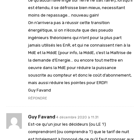
ce qu’aucun lave linge sur Terre ne sait faire!), lorsqu’il
est étendu, il se défroisse bien mieux, necessitant
moins de repassage… nouveau gain!
On n’arrivera pas à réussir cette transition
énergétique, si on n’écoute que des pseudo
ingénieurs théoriciens qui n’ont pour la plus part
jamais utilisés les EnR, et qui ne connaissent rien à la
MdE et la MddE (pour info, la MddE, c’est la Maîtrise de
la demande d’Energie… ou encore tout mettre en
oeuvre dans la MdE pour réduire la puissance
souscrite au compteur et donc le coût d’abonnement,
mais aussi réduire les pointes pour ERDF!
Guy Favand
RÉPONDRE
Guy Favand
4 décembre 2020 à 11:31
Est-ce qu’un jour les décideurs (ou LE ?)
comprendront (ou comprendra ?) que le tarif de nuit
est totalement à l’opposé de ce qu’il faut proposer aux