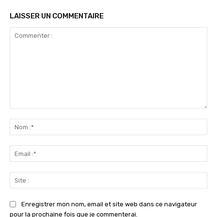
LAISSER UN COMMENTAIRE
Commenter
:
No
:*
Ema
:*
Sit
:
Enregistrer mon nom, email et site web dans ce navigateur
pour la prochaine fois que je commenterai.