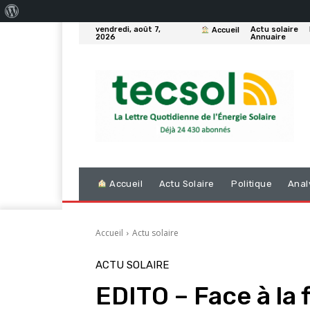
À
vendredi, août 7,
Actu solaire
Accueil
propos
2026
Annuaire
de
WordPress
Accueil
Actu Solaire
Politique
Anal
Accueil
Actu solaire
ACTU SOLAIRE
EDITO – Face à la 