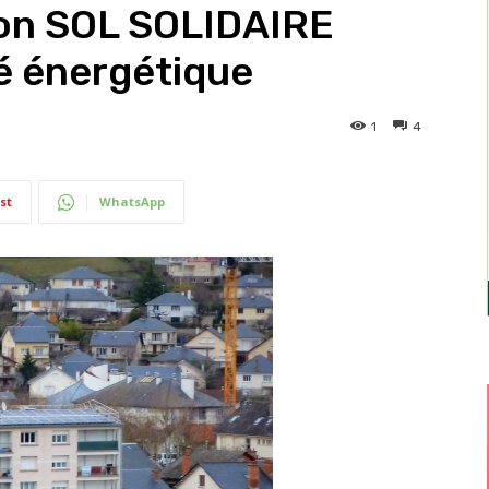
tion SOL SOLIDAIRE
té énergétique
1
4
st
WhatsApp