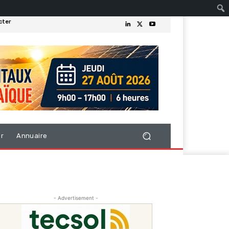
cter
er
Annuaire
- Advertisement -