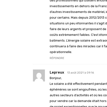
des professionnels qui utilisent encore
investissements en dehors de la France
d’autres investissements de matériel, im
pour certains. Mais depuis 2012/2013 ce
situations un peu étonnantes il s’agit 
faire de leurs argents et proposent de
coûts extrèmement faibles. C’est éton
batiments. L’énergie solaire est extrao
continuera à faire des miracles car il 
opérationnelle.
RÉPONDRE
Lepreux
13 août 2021 à 09:16
Bonjour,
Le solaire a été effectivement penda
éphémères se sont engoufrées, où les
autres secteurs d’activités et où les 
pour vendre car la demande était hors
de projet exceptionnelles que le gouv