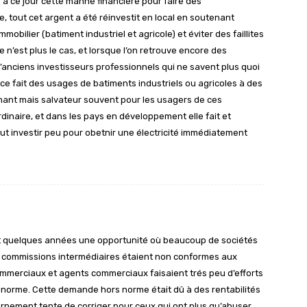
 à ce jour cette manne financière pour faire des
, tout cet argent a été réinvestit en local en soutenant
mobilier (batiment industriel et agricole) et éviter des faillites
 n’est plus le cas, et lorsque l’on retrouve encore des
d’anciens investisseurs professionnels qui ne savent plus quoi
 ce fait des usages de batiments industriels ou agricoles à des
nant mais salvateur souvent pour les usagers de ces
rdinaire, et dans les pays en développement elle fait et
faut investir peu pour obetnir une électricité immédiatement
nt quelques années une opportunité où beaucoup de sociétés
 commissions intermédiaires étaient non conformes aux
commerciaux et agents commerciaux faisaient trés peu d’efforts
 norme. Cette demande hors norme était dû à des rentabilités
ernement tente de corriger pour ceux qui ont plus qu’abuser