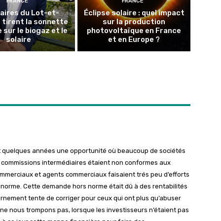
FRANCE
FRANCE
aires du Lot-et-
Éclipse solaire : quel impact
tirent la sonnette
sur la production
 sur le biogaz et le
photovoltaïque en France
solaire
et en Europe ?
nt quelques années une opportunité où beaucoup de sociétés
 commissions intermédiaires étaient non conformes aux
commerciaux et agents commerciaux faisaient trés peu d’efforts
 norme. Cette demande hors norme était dû à des rentabilités
ernement tente de corriger pour ceux qui ont plus qu’abuser
s ne nous trompons pas, lorsque les investisseurs n’étaient pas