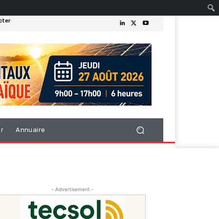
cter
er
Annuaire
- Advertisement -