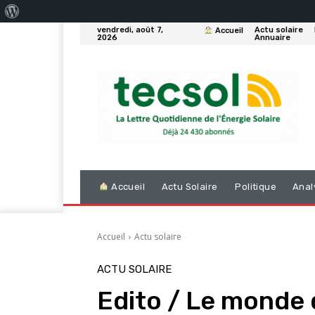
À
vendredi, août 7,
Actu solaire
Accueil
propos
2026
Annuaire
de
WordPress
Accueil
Actu Solaire
Politique
Anal
Accueil
Actu solaire
ACTU SOLAIRE
Edito / Le monde 