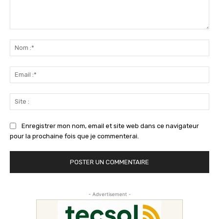
Commenter
:
No
:*
Ema
:*
Sit
:
Enregistrer mon nom, email et site web dans ce navigateur
pour la prochaine fois que je commenterai.
- Advertisement -