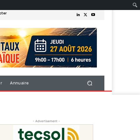
cter
er
Annuaire
- Advertisement -