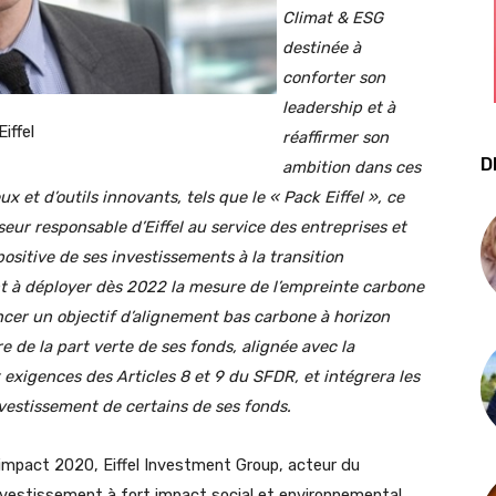
Climat & ESG
destinée à
conforter son
leadership et à
iffel
réaffirmer son
D
ambition dans ces
x et d’outils innovants, tels que le « Pack Eiffel », ce
seur responsable d’Eiffel au service des entreprises et
positive de ses investissements à la transition
t à déployer dès 2022 la mesure de l’empreinte carbone
oncer un objectif d’alignement bas carbone à horizon
e de la part verte de ses fonds, alignée avec la
xigences des Articles 8 et 9 du SFDR, et intégrera les
nvestissement de certains de ses fonds.
d’impact 2020, Eiffel Investment Group, acteur du
investissement à fort impact social et environnemental,