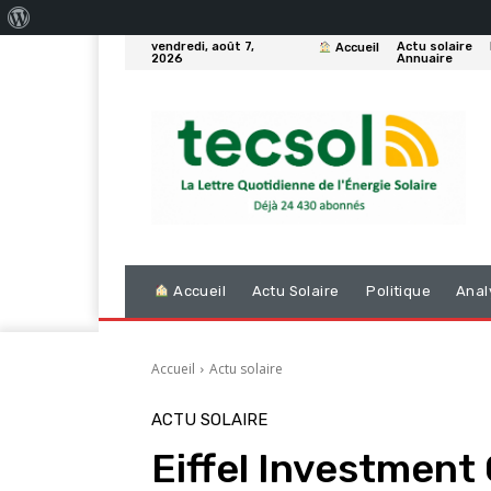
À
vendredi, août 7,
Actu solaire
Accueil
propos
2026
Annuaire
de
WordPress
Accueil
Actu Solaire
Politique
Anal
Accueil
Actu solaire
ACTU SOLAIRE
Eiffel Investment