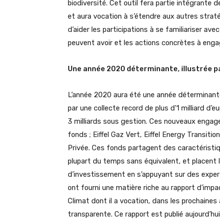
biodiversité. Cet outil fera partie intégrant
et aura vocation à s’étendre aux autres stratégi
d’aider les participations à se familiariser avec
peuvent avoir et les actions concrètes à enga
Une année 2020 déterminante, illustrée p
L’année 2020 aura été une année déterminante 
par une collecte record de plus d’1 milliard d
3 milliards sous gestion. Ces nouveaux engag
fonds ; Eiffel Gaz Vert, Eiffel Energy Transitio
Privée. Ces fonds partagent des caractéristiqu
plupart du temps sans équivalent, et placent l
d’investissement en s’appuyant sur des expert
ont fourni une matière riche au rapport d’imp
Climat dont il a vocation, dans les prochaines
transparente. Ce rapport est publié aujourd’hui 