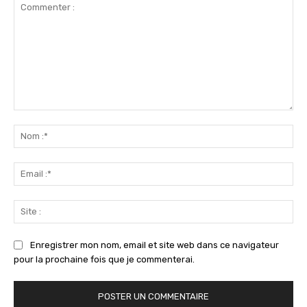
Commenter
:
No
:*
Ema
:*
Sit
:
Enregistrer mon nom, email et site web dans ce navigateur
pour la prochaine fois que je commenterai.